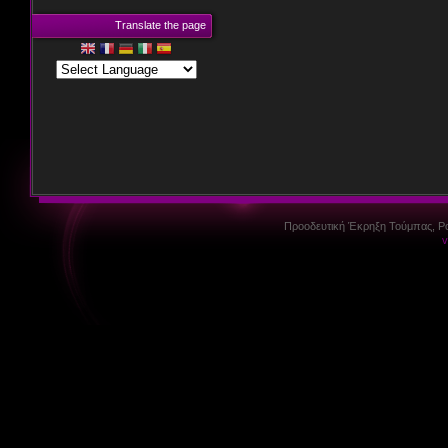
Translate the page
Προοδευτική Έκρηξη Τούμπας, P
v