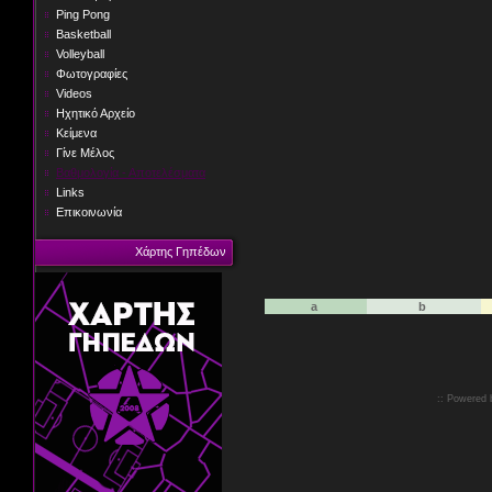
Ping Pong
Basketball
Volleyball
Φωτογραφίες
Videos
Ηχητικό Αρχείο
Κείμενα
Γίνε Μέλος
Βαθμολογία - Αποτελέσματα
Links
Επικοινωνία
Χάρτης Γηπέδων
a
b
:: Powered