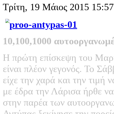
Τρίτη, 19 Μάιος 2015 15:57
10,100,1000 αυτοοργανωμέ
Η πρώτη επίσκεψη του Μαρ
είναι πλέον γεγονός. Το Σά
είχε την χαρά και την τιμή 
με έδρα την Λάρισα ήρθε να
στην παρέα των αυτοοργαν
Αντύπας ξεκίνησε την πορεί