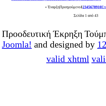
«
Έναρξη
Προηγούμενο
1
2
3
4
5
6
7
8
9
10
Επ
Σελίδα 1 από 43
Προοδευτική Έκρηξη Τούμπ
Joomla!
and designed by
1
valid xhtml
vali