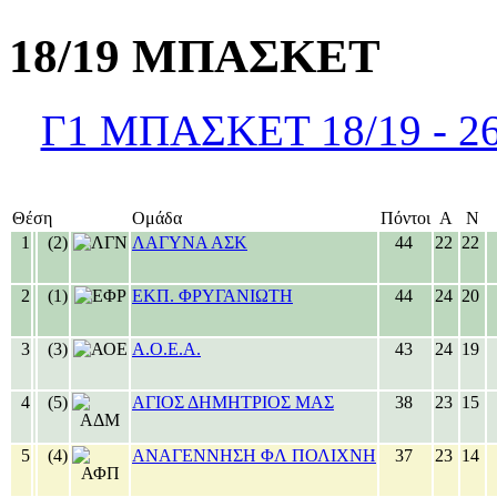
18/19 ΜΠΑΣΚΕΤ
Γ1 ΜΠΑΣΚΕΤ 18/19 - 26η
Θέση
Ομάδα
Πόντοι
Α
Ν
1
(2)
ΛΑΓΥΝΑ ΑΣΚ
44
22
22
2
(1)
ΕΚΠ. ΦΡΥΓΑΝΙΩΤΗ
44
24
20
3
(3)
Α.Ο.Ε.Α.
43
24
19
4
(5)
ΑΓΙΟΣ ΔΗΜΗΤΡΙΟΣ ΜΑΣ
38
23
15
5
(4)
ΑΝΑΓΕΝΝΗΣΗ ΦΛ ΠΟΛΙΧΝΗ
37
23
14