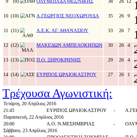
9
(9)
ΟΛΥΜΠΙΑΔΑ ΘΕΣ/NIΚΗΣ
38
26
12
10
(10)
Α.ΓΕΩΡΓΙΟΣ ΝΕΟΧΩΡΟΥΔΑ
35
26
9
11
(11)
Α.Ε.Κ. ΑΓ. ΑΘΑΝΑΣΙΟΥ
33
26
7
12
(12)
ΜΑΚΕΔΩΝ ΑΜΠΕΛΟΚΗΠΩΝ
30
26
4
13
(13)
Π.Ο. ΞΗΡΟΚΡΗΝΗΣ
29
26
4
14
(14)
ΕΥΡΙΠΟΣ ΩΡΑΙΟΚΑΣΤΡΟΥ
27
26
1
Τρέχουσα Αγωνιστική:
Τετάρτη, 20 Απρίλιος 2016
21:45
ΕΥΡΙΠΟΣ ΩΡΑΙΟΚΑΣΤΡΟΥ
-
Α.Γ
Παρασκευή, 22 Απρίλιος 2016
20:00
Α.Ο. Ν.ΜΕΣΗΜΒΡΙΑΣ
-
ΟΛΥ
Σάββατο, 23 Απρίλιος 2016