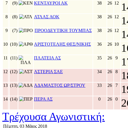
7
(9)
ΚΕΝΤΑΥΡΟΙ ΑΚ
38
26
12
1
8
(8)
ΑΤΛΑΣ ΑΟΚ
38
26
12
1
9
(7)
ΠΡΟΟΔΕΥΤΙΚΗ ΤΟΥΜΠΑΣ
38
26
12
1
10
(10)
ΑΡΙΣΤΟΤΕΛΗΣ ΘΕΣ/ΝΙΚΗΣ
36
26
10
1
11
(11)
ΠΛΑΤΕΙΑ ΑΣ
35
26
9
1
12
(12)
ΑΣΤΕΡΙΑ ΣΑΕ
34
26
8
1
13
(13)
ΑΔΑΜΑΣΤΟΣ ΩΡ/ΣΤΡΟΥ
33
26
7
1
14
(14)
ΠΕΡΑ ΑΣ
0
26
0
2
Τρέχουσα Αγωνιστική:
Πέμπτη, 03 Μάιος 2018