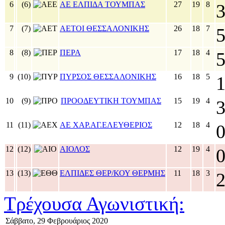
6
(6)
ΑΕ ΕΛΠΙΔΑ ΤΟΥΜΠΑΣ
27
19
8
7
(7)
ΑΕΤΟΙ ΘΕΣΣΑΛΟΝΙΚΗΣ
26
18
7
8
(8)
ΠΕΡΑ
17
18
4
9
(10)
ΠΥΡΣΟΣ ΘΕΣΣΑΛΟΝΙΚΗΣ
16
18
5
10
(9)
ΠΡΟΟΔΕΥΤΙΚΗ ΤΟΥΜΠΑΣ
15
19
4
11
(11)
ΑΕ ΧΑΡ.ΑΓ.ΕΛΕΥΘΕΡΙΟΣ
12
18
4
12
(12)
ΑΙΟΛΟΣ
12
19
4
13
(13)
ΕΛΠΙΔΕΣ ΘΕΡ/ΚΟΥ ΘΕΡΜΗΣ
11
18
3
Τρέχουσα Αγωνιστική:
Σάββατο, 29 Φεβρουάριος 2020