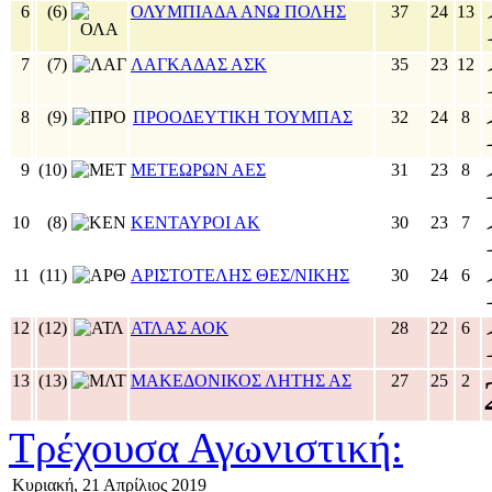
6
(6)
ΟΛΥΜΠΙΑΔΑ ΑΝΩ ΠΟΛΗΣ
37
24
13
7
(7)
ΛΑΓΚΑΔΑΣ ΑΣΚ
35
23
12
8
(9)
ΠΡΟΟΔΕΥΤΙΚΗ ΤΟΥΜΠΑΣ
32
24
8
9
(10)
ΜΕΤΕΩΡΩΝ ΑΕΣ
31
23
8
10
(8)
ΚΕΝΤΑΥΡΟΙ ΑΚ
30
23
7
11
(11)
ΑΡΙΣΤΟΤΕΛΗΣ ΘΕΣ/ΝΙΚΗΣ
30
24
6
12
(12)
ΑΤΛΑΣ ΑΟΚ
28
22
6
13
(13)
ΜΑΚΕΔΟΝΙΚΟΣ ΛΗΤΗΣ ΑΣ
27
25
2
Τρέχουσα Αγωνιστική:
Κυριακή, 21 Απρίλιος 2019