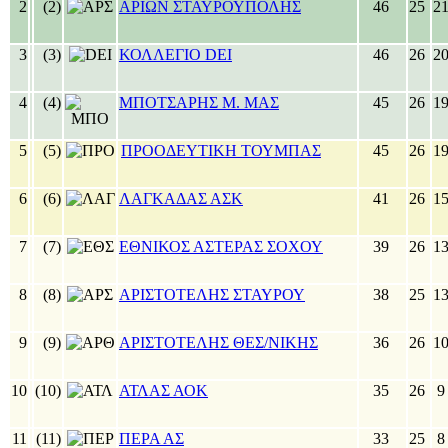
2
(2)
ΑΡΙΩΝ ΣΤΑΥΡΟΥΠΟΛΗΣ
46
25
2
3
(3)
ΚΟΛΛΕΓΙΟ DEI
46
26
2
4
(4)
ΜΠΟΤΣΑΡΗΣ Μ. ΜΑΣ
45
26
1
5
(5)
ΠΡΟΟΔΕΥΤΙΚΗ ΤΟΥΜΠΑΣ
45
26
1
6
(6)
ΛΑΓΚΑΔΑΣ ΑΣΚ
41
26
1
7
(7)
ΕΘΝΙΚΟΣ ΑΣΤΕΡΑΣ ΣΟΧΟΥ
39
26
1
8
(8)
ΑΡΙΣΤΟΤΕΛΗΣ ΣΤΑΥΡΟΥ
38
25
1
9
(9)
ΑΡΙΣΤΟΤΕΛΗΣ ΘΕΣ/ΝΙΚΗΣ
36
26
1
10
(10)
ΑΤΛΑΣ ΑΟΚ
35
26
11
(11)
ΠΕΡΑ ΑΣ
33
25