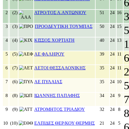
2
(2)
ΑΤΡΟ/ΤΟΣ Α.ΑΝΤΩΝΙΟΥ
51
24
16
3
(3)
ΠΡΟΟΔΕΥΤΙΚΗ ΤΟΥΜΠΑΣ
50
24
15
4
(4)
ΚΙΣΣΟΣ ΧΟΡΤΙΑΤΗ
40
24
13
5
(5)
ΑΕ ΦΑΛΗΡΟΥ
39
24
11
6
(7)
ΑΕΤΟΙ ΘΕΣΣΑΛΟΝΙΚΗΣ
35
24
11
7
(6)
ΑΕ ΠΥΛΑΙΑΣ
35
24
10
8
(8)
ΙΩΑΝΝΗΣ ΠΑΠΑΦΗΣ
34
24
9
9
(9)
ΑΤΡΟΜΗΤΟΣ ΤΡΙΑΔΙΟΥ
32
24
8
10
(10)
ΕΛΠΙΔΕΣ ΘΕΡ/ΚΟΥ ΘΕΡΜΗΣ
21
24
5