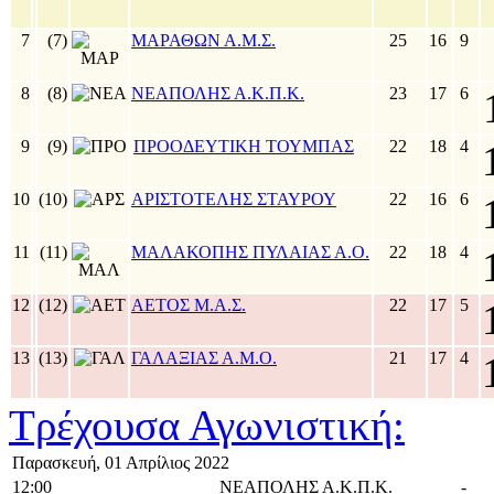
7
(7)
ΜΑΡΑΘΩΝ Α.Μ.Σ.
25
16
9
8
(8)
ΝΕΑΠΟΛΗΣ Α.Κ.Π.Κ.
23
17
6
9
(9)
ΠΡΟΟΔΕΥΤΙΚΗ ΤΟΥΜΠΑΣ
22
18
4
10
(10)
ΑΡΙΣΤΟΤΕΛΗΣ ΣΤΑΥΡΟΥ
22
16
6
11
(11)
ΜΑΛΑΚΟΠΗΣ ΠΥΛΑΙΑΣ Α.Ο.
22
18
4
12
(12)
ΑΕΤΟΣ Μ.Α.Σ.
22
17
5
13
(13)
ΓΑΛΑΞΙΑΣ Α.Μ.Ο.
21
17
4
Τρέχουσα Αγωνιστική:
Παρασκευή, 01 Απρίλιος 2022
12:00
ΝΕΑΠΟΛΗΣ Α.Κ.Π.Κ.
-