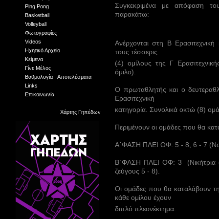
Συγκεκριμένα με απόφαση του
Ping Pong
παρακάτω:
Basketball
Volleyball
Φωτογραφίες
Videos
Ανέρχονται στη Β Ερασιτεχνική 
Ηχητικό Αρχείο
τους τέσσερις
Κείμενα
(4) ομίλους της Γ Ερασιτεχνική
Γίνε Μέλος
όμιλο).
Βαθμολογία - Αποτελέσματα
Links
Ο πρωταθλητής και ο δευτεραθλ
Επικοινωνία
Ερασιτεχνική
κατηγορία. Συνολικά οκτώ (8) ομά
Χάρτης Γηπέδων
Περιμένουν οι ομάδες που θα κατα
Α΄ΦΑΣΗ ΠΛΕΙ ΟΦ: 5 - 8, 6 - 7 (Ν
Β΄ΦΑΣΗ ΠΛΕΙ ΟΦ: 3 (Νικήτρια ομ
ζεύγους 5 - 8).
Οι ομάδες που θα καταλάβουν τη
κάθε ομίλου έχουν
διπλό πλεονέκτημα.