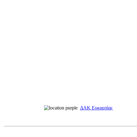
ΔΑΚ Ευ
καρπίας