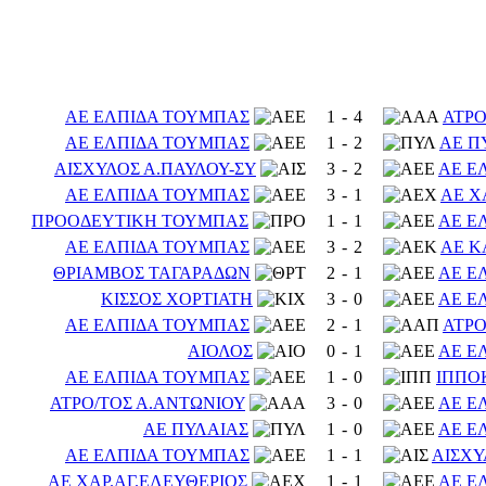
ΑΕ ΕΛΠΙΔΑ ΤΟΥΜΠΑΣ
1
-
4
ΑΤΡΟ
ΑΕ ΕΛΠΙΔΑ ΤΟΥΜΠΑΣ
1
-
2
ΑΕ Π
ΑΙΣΧΥΛΟΣ Α.ΠΑΥΛΟΥ-ΣΥ
3
-
2
ΑΕ Ε
ΑΕ ΕΛΠΙΔΑ ΤΟΥΜΠΑΣ
3
-
1
ΑΕ Χ
ΠΡΟΟΔΕΥΤΙΚΗ ΤΟΥΜΠΑΣ
1
-
1
ΑΕ Ε
ΑΕ ΕΛΠΙΔΑ ΤΟΥΜΠΑΣ
3
-
2
ΑΕ Κ
ΘΡΙΑΜΒΟΣ ΤΑΓΑΡΑΔΩΝ
2
-
1
ΑΕ Ε
ΚΙΣΣΟΣ ΧΟΡΤΙΑΤΗ
3
-
0
ΑΕ Ε
ΑΕ ΕΛΠΙΔΑ ΤΟΥΜΠΑΣ
2
-
1
ΑΤΡΟ
ΑΙΟΛΟΣ
0
-
1
ΑΕ Ε
ΑΕ ΕΛΠΙΔΑ ΤΟΥΜΠΑΣ
1
-
0
ΙΠΠΟ
ΑΤΡΟ/ΤΟΣ Α.ΑΝΤΩΝΙΟΥ
3
-
0
ΑΕ Ε
ΑΕ ΠΥΛΑΙΑΣ
1
-
0
ΑΕ Ε
ΑΕ ΕΛΠΙΔΑ ΤΟΥΜΠΑΣ
1
-
1
ΑΙΣΧΥ
ΑΕ ΧΑΡ.ΑΓ.ΕΛΕΥΘΕΡΙΟΣ
1
-
1
ΑΕ Ε