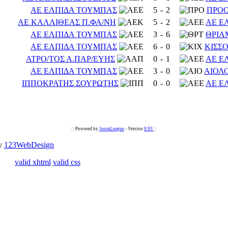
ΑΕ ΕΛΠΙΔΑ ΤΟΥΜΠΑΣ
5
-
2
ΠΡΟ
ΑΕ ΚΑΛΛΙΘΕΑΣ Π.ΦΑ/ΝΗ
5
-
2
ΑΕ Ε
ΑΕ ΕΛΠΙΔΑ ΤΟΥΜΠΑΣ
3
-
6
ΘΡΙΑ
ΑΕ ΕΛΠΙΔΑ ΤΟΥΜΠΑΣ
6
-
0
ΚΙΣΣ
ΑΤΡΟ/ΤΟΣ Α.ΠΑΡ/ΕΥΗΣ
0
-
1
ΑΕ Ε
ΑΕ ΕΛΠΙΔΑ ΤΟΥΜΠΑΣ
3
-
0
ΑΙΟΛ
ΙΠΠΟΚΡΑΤΗΣ ΣΟΥΡΩΤΗΣ
0
-
0
ΑΕ Ε
:: Powered by
JoomLeague
- Version
0.93
::
by
123WebDesign
valid xhtml
valid css