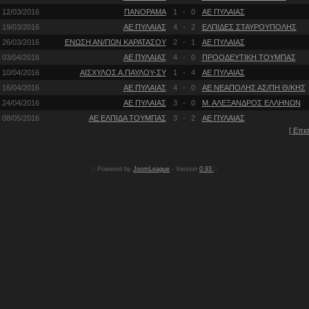
12/03/2016
ΠΑΝΟΡΑΜΑ
1
-
0
ΑΕ ΠΥΛΑΙΑΣ
19/03/2016
ΑΕ ΠΥΛΑΙΑΣ
4
-
2
ΕΛΠΙΔΕΣ ΣΤΑΥΡΟΥΠΟΛΗΣ
26/03/2016
ΕΝΩΣΗ ΑΝ/ΠΩΝ ΚΑΡΑΤΑΣΟΥ
2
-
1
ΑΕ ΠΥΛΑΙΑΣ
03/04/2016
ΑΕ ΠΥΛΑΙΑΣ
4
-
0
ΠΡΟΟΔΕΥΤΙΚΗ ΤΟΥΜΠΑΣ
10/04/2016
ΑΙΣΧΥΛΟΣ Α.ΠΑΥΛΟΥ-ΣΥ
1
-
4
ΑΕ ΠΥΛΑΙΑΣ
16/04/2016
ΑΕ ΠΥΛΑΙΑΣ
4
-
0
ΑΕ ΝΕΑΠΟΛΗΣ ΑΣ/ΠΗ Θ/ΚΗΣ
24/04/2016
ΑΕ ΠΥΛΑΙΑΣ
3
-
0
Μ. ΑΛΕΞΑΝΔΡΟΣ ΕΛΛΗΝΩΝ
08/05/2016
ΑΕ ΕΛΠΙΔΑ ΤΟΥΜΠΑΣ
3
-
2
ΑΕ ΠΥΛΑΙΑΣ
[ Επι
:: Powered by
JoomLeague
- Version
0.93
::