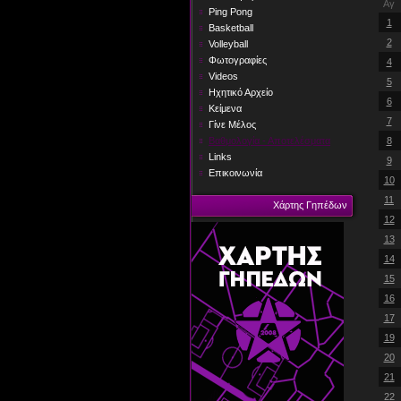
Αγ
Ping Pong
1
Basketball
2
Volleyball
Φωτογραφίες
4
Videos
5
Ηχητικό Αρχείο
6
Κείμενα
7
Γίνε Μέλος
Βαθμολογία - Αποτελέσματα
8
Links
9
Επικοινωνία
10
11
Χάρτης Γηπέδων
12
13
14
15
16
17
19
20
21
22