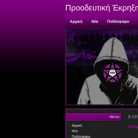
Προοδευτική Έκρηξ
Αρχική
Νέα
Ποδόσφαιρο
Επικοινωνία
Β ΕΡ
Μενου
Αρχική
Πρόγ
Νέα
Ποδόσφαιρο