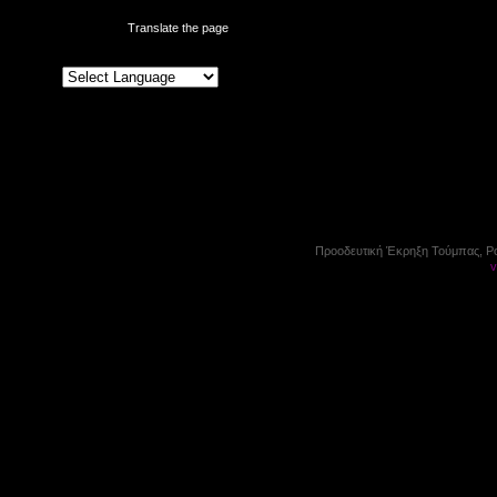
Translate the page
Προοδευτική Έκρηξη Τούμπας, P
v