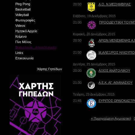
Ping Pong
20:00
Α.Ο. Ν.ΜΕΣΗΜΒΡΙΑΣ
Basketball
Volleyball
Σάββατο, 19 Δεκέμβριος 2015
Φωτογραφίες
21:00
ΠΡΟΟΔΕΥΤΙΚΗ ΤΟΥΜ
Videos
Ηχητικό Αρχείο
Κυριακή, 20 Δεκέμβριος 2015
Κείμενα
20:30
ΑΡΙΩΝ ΜΕΝΕΜΕΝΗΣ Α.
Γίνε Μέλος
Βαθμολογία - Αποτελέσματα
21:00
Μ.ΑΛΕΞ/ΡΟΣ ΗΛΙΟΥΠ
Links
Επικοινωνία
Δευτέρα, 21 Δεκέμβριος 2015
Χάρτης Γηπέδων
20:00
ΑΞΙΟΣ ΑΝΑΤΟΛΙΚΟΥ
21:30
Α.Ε.Κ. ΑΓ. ΑΘΑΝΑΣΙΟΥ
Τετάρτη, 23 Δεκέμβριος 2015
21:45
ΕΥΡΙΠΟΣ ΩΡΑΙΟΚΑΣΤ
« Προηγούμενη Αγωνιστική