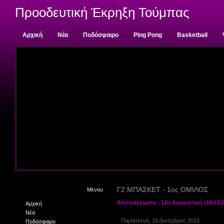
Προοδευτική Έκρηξη Τούμπας
Αρχική
Νέα
Ποδόσφαιρο
Ping Pong
Basketball
Επικοινωνία
Γ2 ΜΠΑΣΚΕΤ - 1ος ΟΜΙΛΟΣ
Μενου
Αποτελέσματα - 12η Αγωνιστική (18/12/20
Αρχική
Νέα
Παρασκευή, 18 Δεκέμβριος 2015
Ποδόσφαιρο