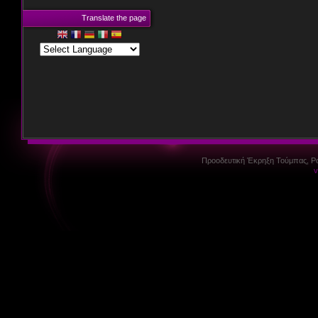
Translate the page
Προοδευτική Έκρηξη Τούμπας, P
v