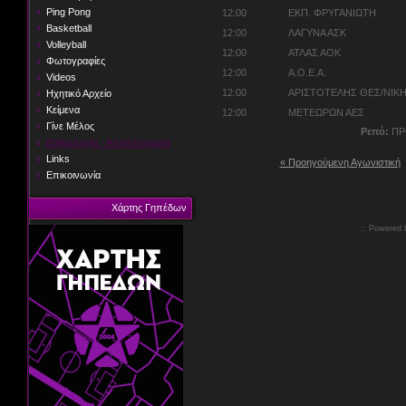
Ping Pong
12:00
ΕΚΠ. ΦΡΥΓΑΝΙΩΤΗ
Basketball
12:00
ΛΑΓΥΝΑ ΑΣΚ
Volleyball
12:00
ΑΤΛΑΣ ΑΟΚ
Φωτογραφίες
12:00
Α.Ο.Ε.Α.
Videos
12:00
ΑΡΙΣΤΟΤΕΛΗΣ ΘΕΣ/ΝΙΚ
Ηχητικό Αρχείο
Κείμενα
12:00
ΜΕΤΕΩΡΩΝ ΑΕΣ
Γίνε Μέλος
Ρεπό:
ΠΡ
Βαθμολογία - Αποτελέσματα
Links
« Προηγούμενη Αγωνιστική
Επικοινωνία
Χάρτης Γηπέδων
:: Powered