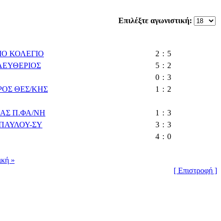
Επιλέξτε αγωνιστική:
ΙΟ ΚΟΛΕΓΙΟ
2
:
5
ΕΛΕΥΘΕΡΙΟΣ
5
:
2
0
:
3
ΟΣ ΘΕΣ/ΚΗΣ
1
:
2
ΑΣ Π.ΦΑ/ΝΗ
1
:
3
.ΠΑΥΛΟΥ-ΣΥ
3
:
3
4
:
0
ική »
[ Επιστροφή ]