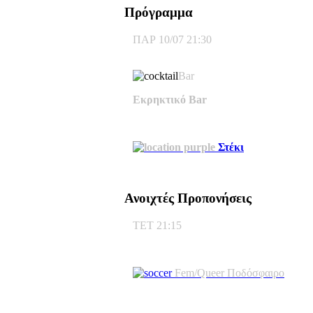
Πρόγραμμα
ΠΑΡ 10/07 21:30
Bar
Εκρηκτικό Bar
Στέκι
Ανοιχτές Προπονήσεις
ΤΕΤ 21:15
Fem/Queer Ποδόσφαιρο