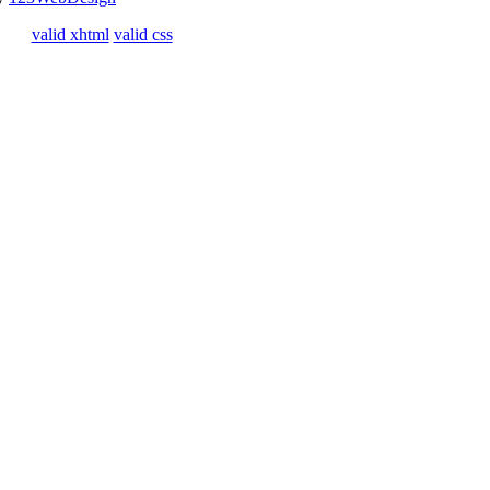
valid xhtml
valid css