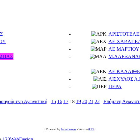
Σ
-
ΑΡΙΣΤΟΤΕΛΕ
ΛΟΥ
-
ΑΕ ΧΑΡ.ΑΓ.
-
ΑΕ ΜΑΡΤΙΟΥ
ΜΠΑΣ
-
Μ.ΑΛΕΞΑΝΔΡ
-
ΑΕ ΚΑΛΛΙΘΕ
-
ΑΙΣΧΥΛΟΣ Α
-
ΠΕΡΑ
ροηγούμενη Αγωνιστική
15
16
17
18
19
20
21
22
Επόμενη Αγωνιστ
:: Powered by
JoomLeague
- Version
0.93
::
by
123WebDesign