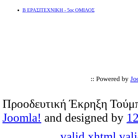
Β ΕΡΑΣΙΤΕΧΝΙΚΗ - 5ος ΟΜΙΛΟΣ
:: Powered by
Jo
Προοδευτική Έκρηξη Τούμπ
Joomla!
and designed by
1
valid xhtml
vali