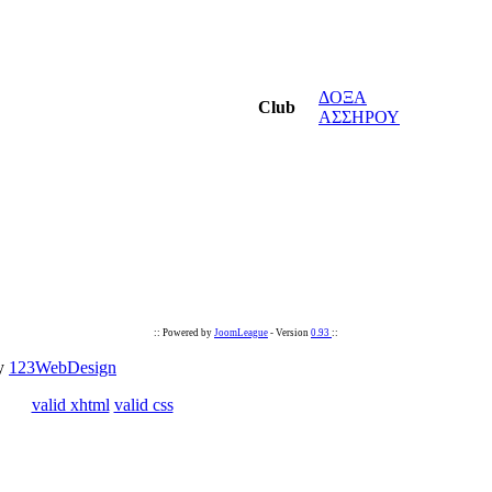
ΔΟΞΑ
Club
ΑΣΣΗΡΟΥ
:: Powered by
JoomLeague
- Version
0.93
::
by
123WebDesign
valid xhtml
valid css