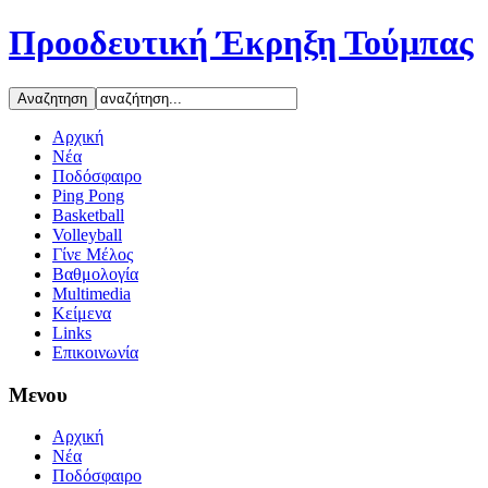
Προοδευτική Έκρηξη Τούμπας
Αρχική
Νέα
Ποδόσφαιρο
Ping Pong
Basketball
Volleyball
Γίνε Μέλος
Βαθμολογία
Multimedia
Κείμενα
Links
Επικοινωνία
Μενου
Αρχική
Νέα
Ποδόσφαιρο