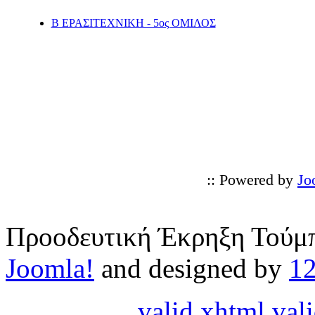
Β ΕΡΑΣΙΤΕΧΝΙΚΗ - 5ος ΟΜΙΛΟΣ
:: Powered by
Jo
Προοδευτική Έκρηξη Τούμπ
Joomla!
and designed by
1
valid xhtml
vali