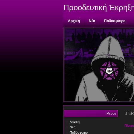
Προοδευτική Έκρηξ
Αρχική
Νέα
Ποδόσφαιρο
Επικοινωνία
Β ΕΡ
Μενου
Αρχική
Πληρ
Νέα
Ποδόσφαιρο