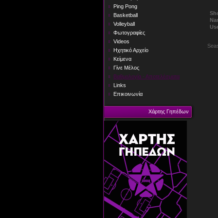
Ping Pong
Sho
Basketball
Na
Volleyball
Us
Φωτογραφίες
Videos
Seas
Ηχητικό Αρχείο
Κείμενα
Γίνε Μέλος
Βαθμολογία - Αποτελέσματα
Links
Επικοινωνία
Χάρτης Γηπέδων