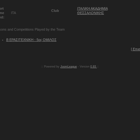
rt
ΙΤΑΛΙΚΗ ΑΚΑΔΗΜΙΑ
Club
me
ΙΤΑ
ΘΕΣΣΑΛΟΝΙΚΗΣ
ed:
ons and Competitions Played by the Team
Β ΕΡΑΣΙΤΕΧΝΙΚΗ - 5ος ΟΜΙΛΟΣ
[ Επι
:: Powered by
JoomLeague
- Version
0.93
::