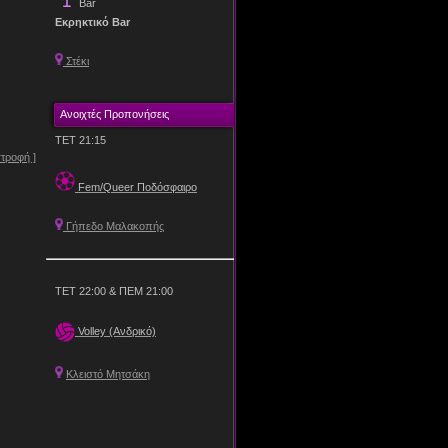
Bar
Εκρηκτικό Bar
Στέκι
Ανοιχτές Προπονήσεις
ΤΕΤ 21:15
στροφή ]
Fem/Queer Ποδόσφαιρο
Γήπεδο Μαλακοπής
ΤΕΤ 22:00 & ΠΕΜ 21:00
Volley (Ανδρικό)
Κλειστό Μητσάκη