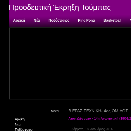
Προοδευτική Έκρηξη Τούμπας
Αρχική
Νέα
Ποδόσφαιρο
Ping Pong
Basketball
Επικοινωνία
Β ΕΡΑΣΙΤΕΧΝΙΚΗ- 4ος ΟΜΙΛΟΣ
Μενου
Αποτελέσματα - 14η Αγωνιστική (18/01/20
Αρχική
Νέα
Σάββατο, 18 Ιανουάριος 2014
Ποδόσφαιρο