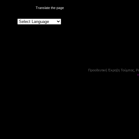
Translate the page
Προοδευτική Έκρηξη Τούμπας, P
v