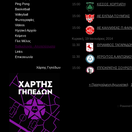
Ping Pong
15:00
ΚΙΣΣΟΣ ΧΟΡΤΙΑΤΗ
Basketball
Volleyball
15:00
ΑΕ ΕΛΠΙΔΑ ΤΟΥΜΠΑΣ
Φωτογραφίες
Videos
15:00
ΑΕ ΚΑΛΛΙΘΕΑΣ Π.ΦΑ/
Ηχητικό Αρχείο
Κείμενα
Κυριακή, 19 Ιανουάριος 2014
Γίνε Μέλος
11:30
ΘΡΙΑΜΒΟΣ ΤΑΓΑΡΑΔΩ
Βαθμολογία - Αποτελέσματα
Links
11:30
ΑΤΡΟ/ΤΟΣ Α.ΑΝΤΩΝΙΟ
Επικοινωνία
Χάρτης Γηπέδων
15:00
ΙΠΠΟΚΡΑΤΗΣ ΣΟΥΡΩΤ
« Προηγούμενη Αγωνιστική
:: Powered