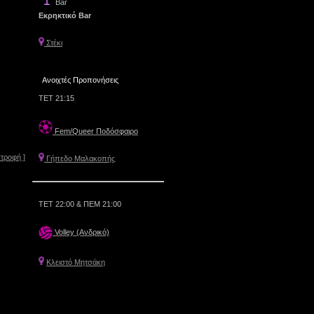
Bar
Εκρηκτικό Bar
Στέκι
Ανοιχτές Προπονήσεις
ΤΕΤ 21:15
Fem/Queer Ποδόσφαιρο
στροφή ]
Γήπεδο Μαλακοπής
ΤΕΤ 22:00 & ΠΕΜ 21:00
Volley (Ανδρικό)
Κλειστό Μητσάκη