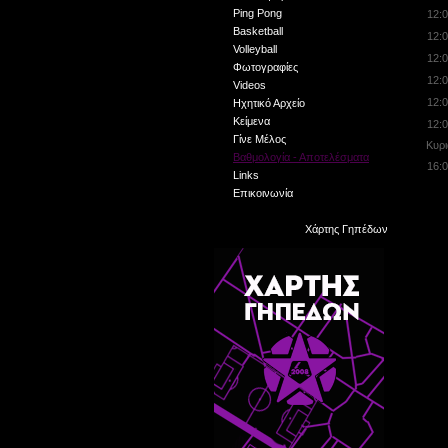
Ping Pong
12
Basketball
12
Volleyball
12
Φωτογραφίες
12
Videos
12
Ηχητικό Αρχείο
Κείμενα
12
Γίνε Μέλος
Κυρι
Βαθμολογία - Αποτελέσματα
16
Links
Επικοινωνία
Χάρτης Γηπέδων