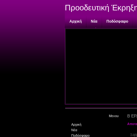
Προοδευτική Έκρηξ
Αρχική
Νέα
Ποδόσφαιρο
Επικοινωνία
Β ΕΡ
Μενου
Αποτε
Αρχική
Νέα
Σάββ
Ποδόσφαιρο