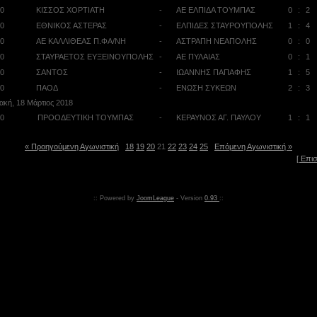
:00
ΚΙΣΣΟΣ ΧΟΡΤΙΑΤΗ
-
ΑΕ ΕΛΠΙΔΑ ΤΟΥΜΠΑΣ
0
:
2
:00
ΕΘΝΙΚΟΣ ΑΣΤΕΡΑΣ
-
ΕΛΠΙΔΕΣ ΣΤΑΥΡΟΥΠΟΛΗΣ
1
:
4
:00
ΑΕ ΚΑΛΛΙΘΕΑΣ Π.ΦΑ/ΝΗ
-
ΑΣΤΡΑΠΗ ΝΕΑΠΟΛΗΣ
0
:
0
:00
ΣΤΑΥΡΑΕΤΟΣ ΕΥΞΕΙΝΟΥΠΟΛΗΣ
-
ΑΕ ΠΥΛΑΙΑΣ
0
:
1
:00
ΣΑΝΤΟΣ
-
ΙΩΑΝΝΗΣ ΠΑΠΑΦΗΣ
1
:
5
:00
ΠΑΟΔ
-
ΕΝΩΣΗ ΣΥΚΕΩΝ
2
:
3
ακή, 18 Μάρτιος 2018
:00
ΠΡΟΟΔΕΥΤΙΚΗ ΤΟΥΜΠΑΣ
-
ΚΕΡΑΥΝΟΣ ΑΓ. ΠΑΥΛΟΥ
1
:
1
« Προηγούμενη Αγωνιστική
18
19
20
21
22
23
24
25
Επόμενη Αγωνιστική »
[ Επι
:: Powered by
JoomLeague
- Version
0.93
::