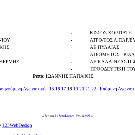
-
ΚΙΣΣΟΣ ΧΟΡΤΙΑΤΗ
ΝΙΟΥ
-
ΑΤΡΟ/ΤΟΣ Α.ΠΑΡ/Ε
ΙΚΗΣ
-
ΑΕ ΠΥΛΑΙΑΣ
-
ΑΤΡΟΜΗΤΟΣ ΤΡΙΑΔ
 ΘΕΡΜΗΣ
-
ΑΕ ΚΑΛΛΙΘΕΑΣ Π.
-
ΠΡΟΟΔΕΥΤΙΚΗ ΤΟ
Ρεπό:
ΙΩΑΝΝΗΣ ΠΑΠΑΦΗΣ
ροηγούμενη Αγωνιστική
15
16
17
18
19
20
21
22
Επόμενη Αγωνιστ
:: Powered by
JoomLeague
- Version
0.93
::
by
123WebDesign