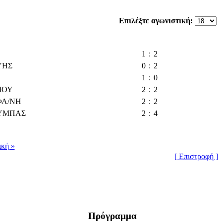
Επιλέξτε αγωνιστική:
1
:
2
ΥΗΣ
0
:
2
1
:
0
ΙΟΥ
2
:
2
ΦΑ/ΝΗ
2
:
2
ΥΜΠΑΣ
2
:
4
ική »
[ Επιστροφή ]
Πρόγραμμα