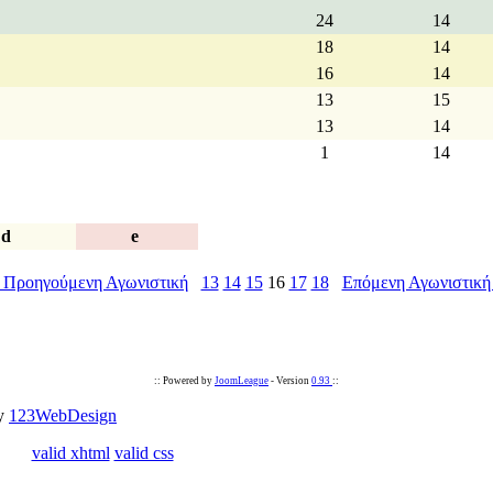
24
14
18
14
16
14
13
15
13
14
1
14
d
e
 Προηγούμενη Αγωνιστική
13
14
15
16
17
18
Επόμενη Αγωνιστική
:: Powered by
JoomLeague
- Version
0.93
::
by
123WebDesign
valid xhtml
valid css