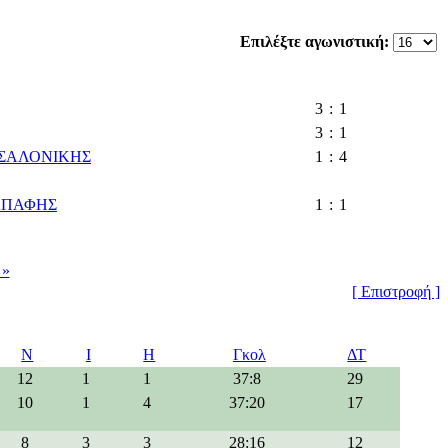
Επιλέξτε αγωνιστική:
3
:
1
3
:
1
ΣΣΑΛΟΝΙΚΗΣ
1
:
4
ΑΠΑΦΗΣ
1
:
1
 »
[ Επιστροφή ]
Ν
Ι
Η
Γκολ
ΔΤ
12
1
1
37:8
29
10
1
4
37:20
17
8
3
3
28:16
12