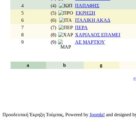
4
(4)
ΠΑΠΑΦΗΣ
5
(5)
ΕΚΡΗΞΗ
6
(6)
ΙΤΑΛΙΚΗ ΑΚΑΔ
7
(7)
ΠΕΡΑ
8
(8)
ΧΑΡΙΛΑΟΣ ΕΠΑΜΕΙ
9
(9)
ΑΕ ΜΑΡΤΙΟΥ
a
b
g
«
Προοδευτική Έκρηξη Τούμπας, Powered by
Joomla!
and designed 