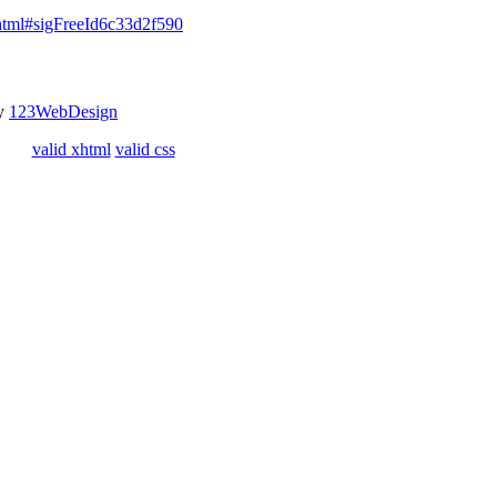
.html#sigFreeId6c33d2f590
by
123WebDesign
valid xhtml
valid css