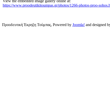
View the embedded image gallery online at:
https://www.proodeutikitoumpas.gr/photos/1266-photos-proo-sohos
Προοδευτική Έκρηξη Τούμπας, Powered by
Joomla!
and designed 