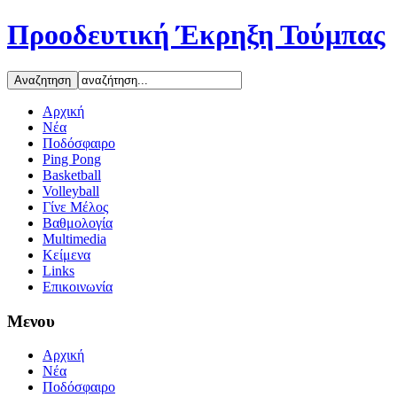
Προοδευτική Έκρηξη Τούμπας
Αρχική
Νέα
Ποδόσφαιρο
Ping Pong
Basketball
Volleyball
Γίνε Μέλος
Βαθμολογία
Multimedia
Κείμενα
Links
Επικοινωνία
Μενου
Αρχική
Νέα
Ποδόσφαιρο